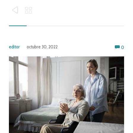


Com
editor
octubre 30, 2022
0
