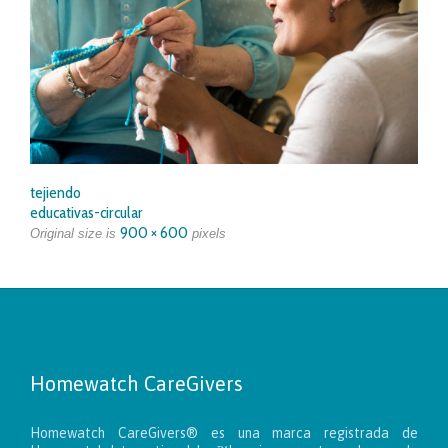
tejiendo
educativas-circular
900 × 600
Original size is
pixels
Homewatch CareGivers
Homewatch CareGivers® es una marca registrada de