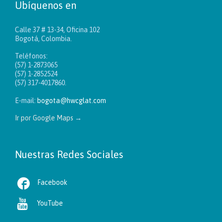
Ubíquenos en
Calle 37 # 13-34, Oficina 102
Bogotá, Colombia.
Teléfonos:
(57) 1-2873065
(57) 1-2852524
(57) 317-4017860.
E-mail:
bogota@hwcglat.com
Ir por Google Maps
→
Nuestras Redes Sociales

Facebook

YouTube