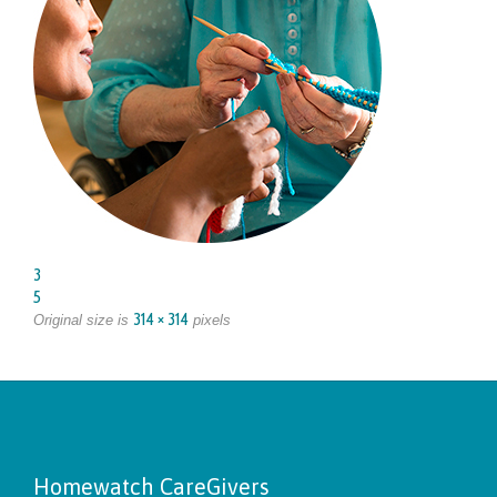
3
5
314 × 314
Original size is
pixels
Homewatch CareGivers